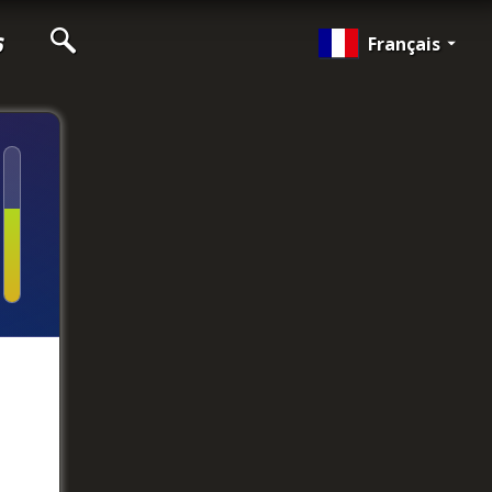
s
Français