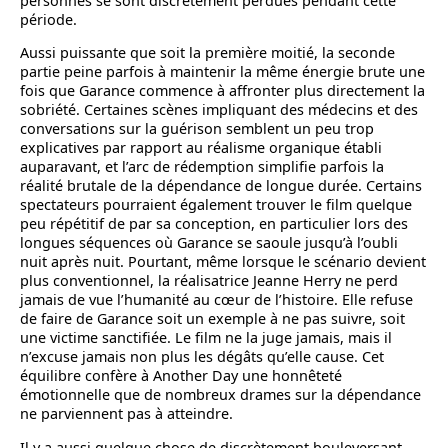
personnes se sont discrètement perdues pendant cette
période.
Aussi puissante que soit la première moitié, la seconde
partie peine parfois à maintenir la même énergie brute une
fois que Garance commence à affronter plus directement la
sobriété. Certaines scènes impliquant des médecins et des
conversations sur la guérison semblent un peu trop
explicatives par rapport au réalisme organique établi
auparavant, et l’arc de rédemption simplifie parfois la
réalité brutale de la dépendance de longue durée. Certains
spectateurs pourraient également trouver le film quelque
peu répétitif de par sa conception, en particulier lors des
longues séquences où Garance se saoule jusqu’à l’oubli
nuit après nuit. Pourtant, même lorsque le scénario devient
plus conventionnel, la réalisatrice Jeanne Herry ne perd
jamais de vue l’humanité au cœur de l’histoire. Elle refuse
de faire de Garance soit un exemple à ne pas suivre, soit
une victime sanctifiée. Le film ne la juge jamais, mais il
n’excuse jamais non plus les dégâts qu’elle cause. Cet
équilibre confère à Another Day une honnêteté
émotionnelle que de nombreux drames sur la dépendance
ne parviennent pas à atteindre.
Il y a aussi quelque chose de discrètement bouleversant