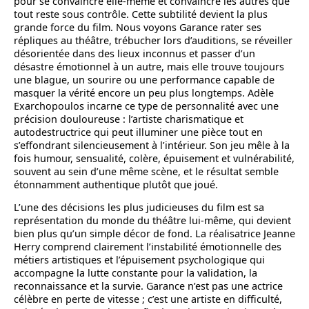
pour se convaincre elle-même et convaincre les autres que
tout reste sous contrôle. Cette subtilité devient la plus
grande force du film. Nous voyons Garance rater ses
répliques au théâtre, trébucher lors d’auditions, se réveiller
désorientée dans des lieux inconnus et passer d’un
désastre émotionnel à un autre, mais elle trouve toujours
une blague, un sourire ou une performance capable de
masquer la vérité encore un peu plus longtemps. Adèle
Exarchopoulos incarne ce type de personnalité avec une
précision douloureuse : l’artiste charismatique et
autodestructrice qui peut illuminer une pièce tout en
s’effondrant silencieusement à l’intérieur. Son jeu mêle à la
fois humour, sensualité, colère, épuisement et vulnérabilité,
souvent au sein d’une même scène, et le résultat semble
étonnamment authentique plutôt que joué.
L’une des décisions les plus judicieuses du film est sa
représentation du monde du théâtre lui-même, qui devient
bien plus qu’un simple décor de fond. La réalisatrice Jeanne
Herry comprend clairement l’instabilité émotionnelle des
métiers artistiques et l’épuisement psychologique qui
accompagne la lutte constante pour la validation, la
reconnaissance et la survie. Garance n’est pas une actrice
célèbre en perte de vitesse ; c’est une artiste en difficulté,