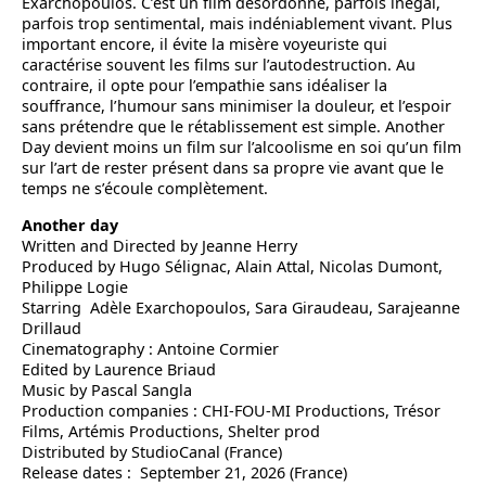
Exarchopoulos. C’est un film désordonné, parfois inégal,
parfois trop sentimental, mais indéniablement vivant. Plus
important encore, il évite la misère voyeuriste qui
caractérise souvent les films sur l’autodestruction. Au
contraire, il opte pour l’empathie sans idéaliser la
souffrance, l’humour sans minimiser la douleur, et l’espoir
sans prétendre que le rétablissement est simple. Another
Day devient moins un film sur l’alcoolisme en soi qu’un film
sur l’art de rester présent dans sa propre vie avant que le
temps ne s’écoule complètement.
Another day
Written and Directed by Jeanne Herry
Produced by Hugo Sélignac, Alain Attal, Nicolas Dumont,
Philippe Logie
Starring Adèle Exarchopoulos, Sara Giraudeau, Sarajeanne
Drillaud
Cinematography : Antoine Cormier
Edited by Laurence Briaud
Music by Pascal Sangla
Production companies : CHI-FOU-MI Productions, Trésor
Films, Artémis Productions, Shelter prod
Distributed by StudioCanal (France)
Release dates : September 21, 2026 (France)