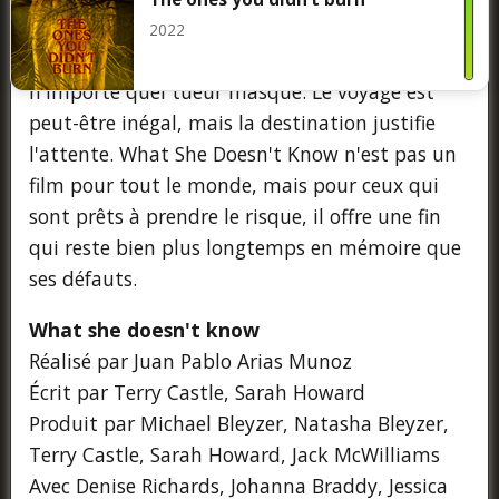
slasher, l'histoire d'adolescents confrontés à un
2022
monde qui leur semble plus menaçant que
n'importe quel tueur masqué. Le voyage est
peut-être inégal, mais la destination justifie
l'attente. What She Doesn't Know n'est pas un
film pour tout le monde, mais pour ceux qui
sont prêts à prendre le risque, il offre une fin
qui reste bien plus longtemps en mémoire que
ses défauts.
What she doesn't know
Réalisé par Juan Pablo Arias Munoz
Écrit par Terry Castle, Sarah Howard
Produit par Michael Bleyzer, Natasha Bleyzer,
Terry Castle, Sarah Howard, Jack McWilliams
Avec Denise Richards, Johanna Braddy, Jessica