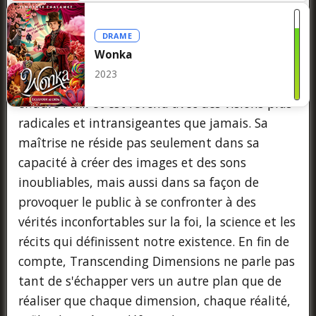
d'Alejandro Jodorowsky, les combats spectraux
de Gojoe de Gakuryû Ishii ou les transmissions
DRAME
fantomatiques de Personal Shopper d'Olivier
Wonka
Assayas, mais il reste indéniablement l'œuvre
2023
de Toshiaki Toyoda, un réalisateur qui a
enduré l'exil et est revenu avec des visions plus
radicales et intransigeantes que jamais. Sa
maîtrise ne réside pas seulement dans sa
capacité à créer des images et des sons
inoubliables, mais aussi dans sa façon de
provoquer le public à se confronter à des
vérités inconfortables sur la foi, la science et les
récits qui définissent notre existence. En fin de
compte, Transcending Dimensions ne parle pas
tant de s'échapper vers un autre plan que de
réaliser que chaque dimension, chaque réalité,