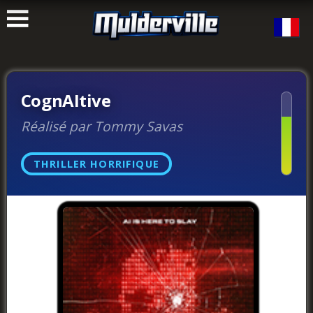
ࠑ
CognAItive
Réalisé par Tommy Savas
THRILLER HORRIFIQUE