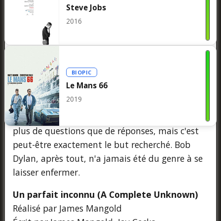
même, Il n'y a pas de succès comme l'échec, et
Steve Jobs
l'échec n'est pas un succès du tout. Si vous
2016
cherchez un biopic direct qui offre un aperçu
clair de qui est Bob Dylan, vous ne le trouverez
pas ici. Mais si vous êtes prêt à accepter
BIOPIC
l'ambiguïté et à vous laisser envahir par la
Le Mans 66
musique, Un parfait inconnu offre une
2019
expérience cinématographique profondément
enrichissante. C'est un film qui vous laisse avec
plus de questions que de réponses, mais c'est
peut-être exactement le but recherché. Bob
Dylan, après tout, n'a jamais été du genre à se
laisser enfermer.
Un parfait inconnu (A Complete Unknown)
Réalisé par James Mangold