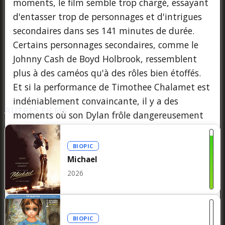
moments, le film semble trop chargé, essayant
d'entasser trop de personnages et d'intrigues
secondaires dans ses 141 minutes de durée.
Certains personnages secondaires, comme le
Johnny Cash de Boyd Holbrook, ressemblent
plus à des caméos qu'à des rôles bien étoffés.
Et si la performance de Timothee Chalamet est
indéniablement convaincante, il y a des
AUTRES FILMS
moments où son Dylan frôle dangereusement
la caricature, en particulier dans les scènes où il
est appelé à prononcer les fameuses phrases
BIOPIC
énigmatiques de Dylan.
Michael
2026
Il s'agit toutefois d'inconvénients mineurs dans
un film par ailleurs captivant. Mangold, qui a
déjà réalisé Walk the Line, a manifestement
BIOPIC
une profonde affection pour le genre du biopic