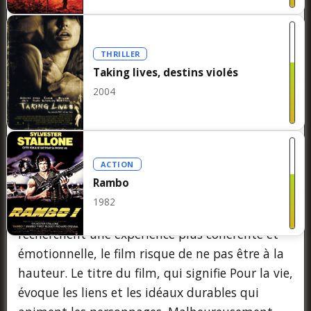
films de genre. Cependant, son rythme inégal,
ses personnages sous-développés et sa
structure narrative alambiquée l'empêchent
THRILLER
d'atteindre son plein potentiel.
Taking lives, destins violés
2004
Ad Vitam est une entrée solide, bien
qu'imparfaite, dans le genre du thriller
d'action. Il met en valeur la polyvalence de
Guillaume Canet en tant qu'acteur et cinéaste,
ACTION
et offre suffisamment de moments
Rambo
d'adrénaline pour satisfaire les spectateurs
1982
occasionnels. Cependant, pour ceux qui
recherchent une expérience plus cohérente et
émotionnelle, le film risque de ne pas être à la
hauteur. Le titre du film, qui signifie Pour la vie,
évoque les liens et les idéaux durables qui