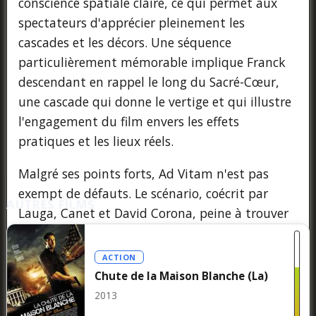
conscience spatiale claire, ce qui permet aux
spectateurs d'apprécier pleinement les
cascades et les décors. Une séquence
particulièrement mémorable implique Franck
descendant en rappel le long du Sacré-Cœur,
une cascade qui donne le vertige et qui illustre
l'engagement du film envers les effets
pratiques et les lieux réels.
Malgré ses points forts, Ad Vitam n'est pas
exempt de défauts. Le scénario, coécrit par
AUTRES FILMS
Lauga, Canet et David Corona, peine à trouver
l'équilibre entre les scènes d'action et la
narration axée sur les personnages. Le résultat
ACTION
est un film qui semble décousu, avec de longs
Chute de la Maison Blanche (La)
passages d'exposition qui interrompent le flux
2013
de l'action. De plus, bien que les 95 minutes du