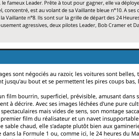
le fameux Leader. Prête à tout pour gagner, elle va déploye
el, concentré, est au volant de sa Vaillante bleue n°10. A ses
la Vaillante n°8. Ils sont sur la grille de départ des 24 Heur
usement agressives, deux pilotes Leader, Bob Cramer et Da
ages sont négociés au razoir, les voitures sont belles,
t jusqu'au bout et se permettent les pires coups bas, 
'un film bourrin, superficiel, prévisible, amusant dans 
ent à décrire. Avec ses images léchées d'une pure cultu
 spectaculaires mais vides de sens, son montage sacca
 premier film du réalisateur et un navet insupportable
le sable chaud, elle s'adapte plutôt bien aux gamineri
me dans la Formule 1 ou, comme ici, le 24 heures du Man